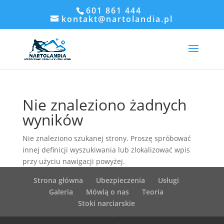
601 861 444
kontakt@nartolandia.pl
Nie znaleziono żadnych
wyników
Nie znaleziono szukanej strony. Proszę spróbować
innej definicji wyszukiwania lub zlokalizować wpis
przy użyciu nawigacji powyżej.
Strona główna
Ubezpieczenia
Usługi
Galeria
Mówią o nas
Teoria
Stoki narciarskie