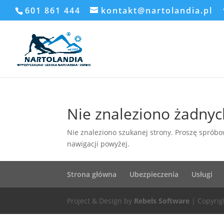
601 861 444
kontakt@nartolandia.pl
Nie znaleziono żadny
Nie znaleziono szukanej strony. Proszę spróbow
nawigacji powyżej.
Strona główna
Ubezpieczenia
Usługi
Project & Design by
Rebels Software
| Copyrig