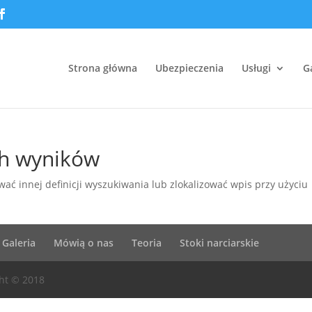
Strona główna
Ubezpieczenia
Usługi
G
ch wyników
ać innej definicji wyszukiwania lub zlokalizować wpis przy użyciu
Galeria
Mówią o nas
Teoria
Stoki narciarskie
ht © 2018