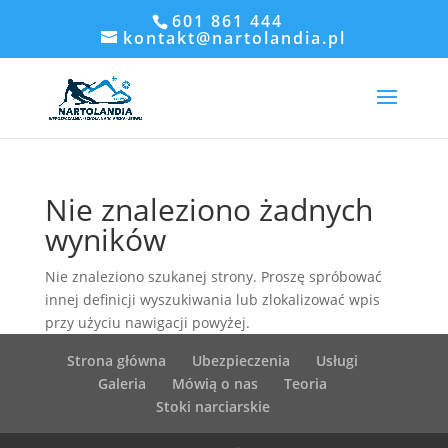
601 861 444
kontakt@nartolandia.pl
Nie znaleziono żadnych
wyników
Nie znaleziono szukanej strony. Proszę spróbować
innej definicji wyszukiwania lub zlokalizować wpis
przy użyciu nawigacji powyżej.
Strona główna
Ubezpieczenia
Usługi
Galeria
Mówią o nas
Teoria
Stoki narciarskie