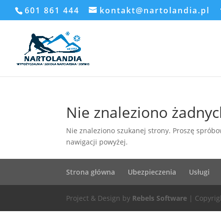
601 861 444
kontakt@nartolandia.pl
Nie znaleziono żadny
Nie znaleziono szukanej strony. Proszę spróbow
nawigacji powyżej.
Strona główna
Ubezpieczenia
Usługi
Project & Design by
Rebels Software
| Copyrig