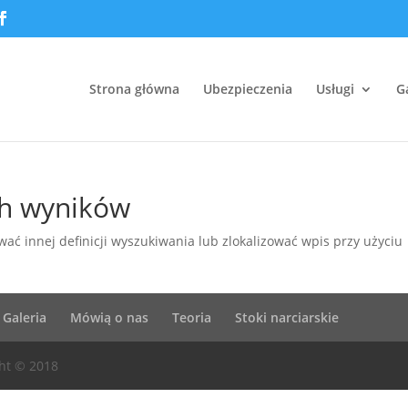
Strona główna
Ubezpieczenia
Usługi
G
ch wyników
ać innej definicji wyszukiwania lub zlokalizować wpis przy użyciu
Galeria
Mówią o nas
Teoria
Stoki narciarskie
ht © 2018