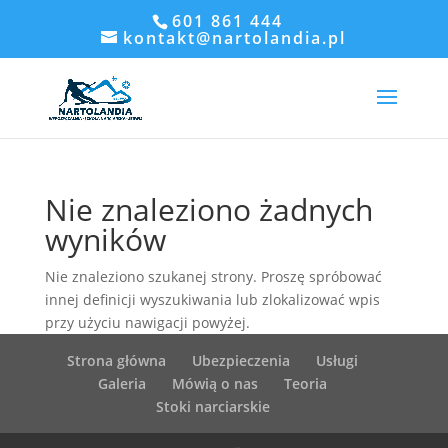
601 861 444
kontakt@nartolandia.pl
Nie znaleziono żadnych
wyników
Nie znaleziono szukanej strony. Proszę spróbować
innej definicji wyszukiwania lub zlokalizować wpis
przy użyciu nawigacji powyżej.
Strona główna
Ubezpieczenia
Usługi
Galeria
Mówią o nas
Teoria
Stoki narciarskie