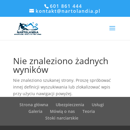
601 861 444
kontakt@nartolandia.pl
Nie znaleziono żadnych
wyników
Nie znaleziono szukanej strony. Proszę spróbować
innej definicji wyszukiwania lub zlokalizować wpis
przy użyciu nawigacji powyżej.
Strona główna
Ubezpieczenia
Usługi
Galeria
Mówią o nas
Teoria
Stoki narciarskie