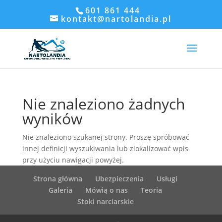
601 861 444
kontakt@nartolandia.pl
Nie znaleziono żadnych
wyników
Nie znaleziono szukanej strony. Proszę spróbować
innej definicji wyszukiwania lub zlokalizować wpis
przy użyciu nawigacji powyżej.
Strona główna
Ubezpieczenia
Usługi
Galeria
Mówią o nas
Teoria
Stoki narciarskie